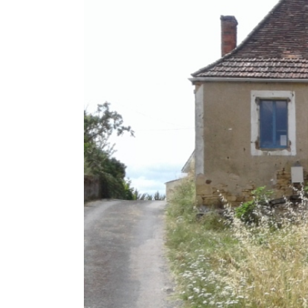
Voir
l'image
agrandie