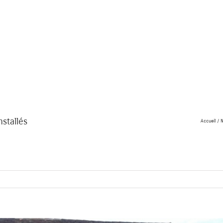
nstallés
Accueil
N