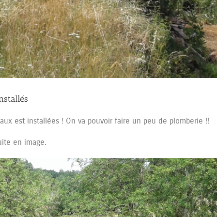
nstallés
aux est installées ! On va pouvoir faire un peu de plomberie !!
uite en image.