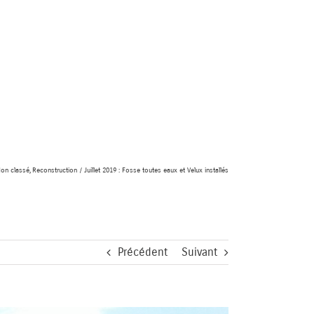
on classé
Reconstruction
Juillet 2019 : Fosse toutes eaux et Velux installés
Précédent
Suivant